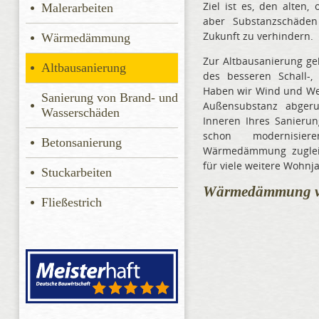
Ziel ist es, den alten,
Malerarbeiten
aber Substanzschäden
Zukunft zu verhindern.
Wärmedämmung
Zur Altbausanierung g
Altbausanierung
des besseren Schall-,
Haben wir Wind und Wet
Sanierung von Brand- und
Außensubstanz abger
Wasserschäden
Inneren Ihres Sanieru
schon modernisier
Betonsanierung
Wärmedämmung zugleic
für viele weitere Wohnj
Stuckarbeiten
Wärmedämmung vo
Fließestrich