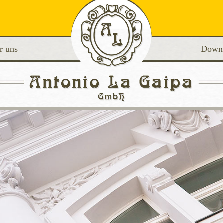
r uns
Down