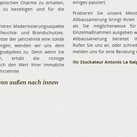
einiges passiert.
 optischen Charme zu erhalten,
 zu beseitigen und für die
Probieren Sie unsere Meiste
Altbausanierung bringt Ihnen 
als Sie möglicherweise für 
ehören Modernisierungsaspekte
Einzelmaßnahmen ausgeben wü
 Feuchte- und Brandschutzes.
Altbausanierung bereitet 
ter der Jahrzehnte eine solide
Rufen Sie uns an, oder schrei
ungen, wenden wir uns dem
melden uns für eine Beratung
ngsobjektes zu. Denn wenn Sie
en, erhält die richtige
Ihr Stuckateur Antonio La Gai
h den Wert Ihrer Immobilie
ahrzehnte.
n außen nach innen